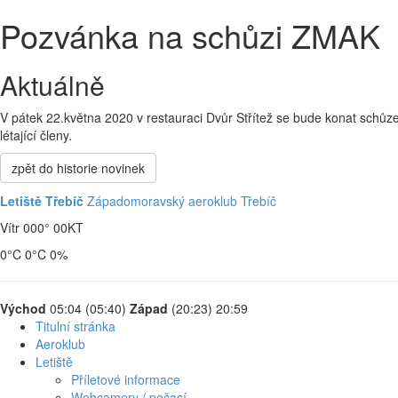
Pozvánka na schůzi ZMAK
Aktuálně
V pátek 22.května 2020 v restauraci Dvůr Střítež se bude konat schů
létající členy.
zpět do historie novinek
Letiště Třebíč
Západomoravský aeroklub Třebíč
Vítr 000° 00
KT
0
°C
0
°C
0
%
Východ
05:04 (05:40)
Západ
(20:23) 20:59
Titulní stránka
Aeroklub
Letiště
Příletové informace
Webcamery / počasí