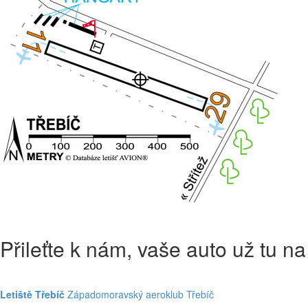
Přileťte k nám, vaše auto už tu n
Letiště Třebíč
Západomoravský aeroklub Třebíč