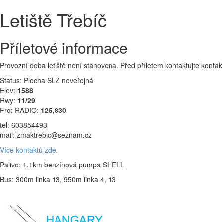
Letiště Třebíč
Příletové informace
Provozní doba letiště není stanovena. Před příletem kontaktujte kontak
Status: Plocha SLZ neveřejná
Elev:
1588
Rwy:
11/29
Frq: RADIO:
125,830
tel: 603854493
mail: zmaktrebic@seznam.cz
Více kontaktů zde.
Palivo: 1.1km benzínová pumpa SHELL
Bus: 300m linka 13, 950m linka 4, 13